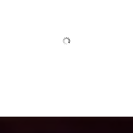
11:46 pm,
agosto 6, 2026
25
°C
Nubes
Ráfagas de viento:
12 mph
Clouds:
86%
Visibilidad:
10 km
Amanecer:
6:51 am
Atardecer:
9:03 pm
59 %
1017 mb
5 mph
Weather from OpenWeatherMap